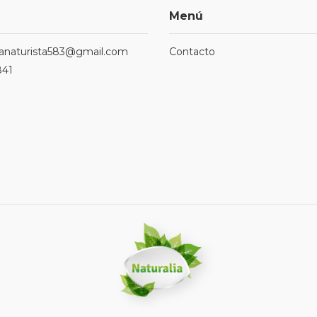
Menú
ndanaturista583@gmail.com
Contacto
841