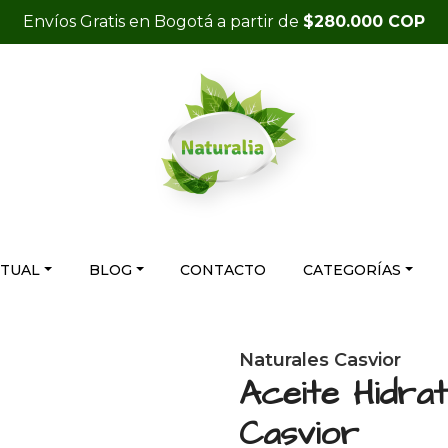
Envíos Gratis en Bogotá a partir de
$280.000 COP
RTUAL
BLOG
CONTACTO
CATEGORÍAS
Naturales Casvior
Aceite Hidra
Casvior