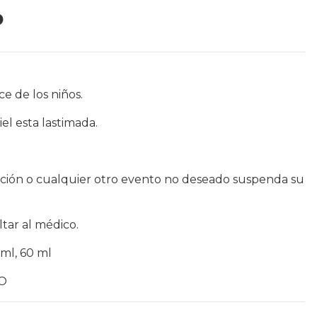
P
e de los niños.
iel esta lastimada.
tación o cualquier otro evento no deseado suspenda su
ltar al médico.
 ml, 60 ml
CO