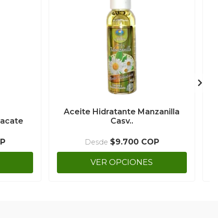
Aceite Hidratante Manzanilla
uacate
Casv..
OP
$9.700 COP
Desde
VER OPCIONES