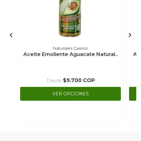
Naturales Casvior
Aceite Emoliente Aguacate Natural..
Ac
$9.700 COP
Desde
VER OPCIONES