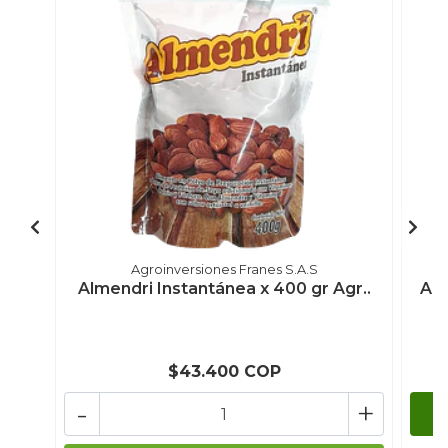
Agroinversiones Franes S.A.S
Almendri Instantánea x 400 gr Agr..
Ace
$43.400 COP
-
+