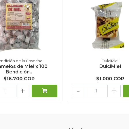
ndición de la Cosecha
DulciMiel
amelos de Miel x 100
DulciMiel
Bendición..
$16.700 COP
$1.000 COP
+
-
+