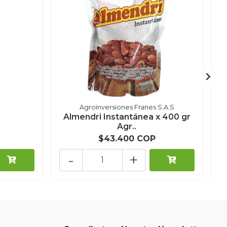
Agroinversiones Franes S.A.S
Almendri Instantánea x 400 gr
Agr..
$43.400 COP
-
+