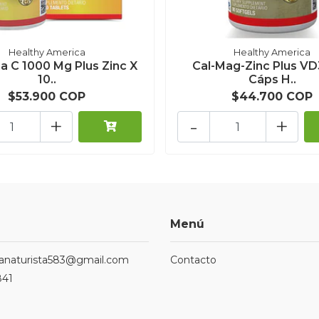
Healthy America
Healthy America
a C 1000 Mg Plus Zinc X
Cal-Mag-Zinc Plus VD
10..
Cáps H..
$53.900 COP
$44.700 COP
+
-
+
Menú
ndanaturista583@gmail.com
Contacto
841