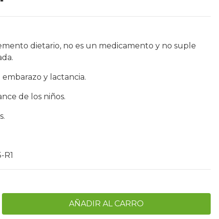
emento dietario, no es un medicamento y no suple
ada.
 embarazo y lactancia.
nce de los niños.
s.
5-R1