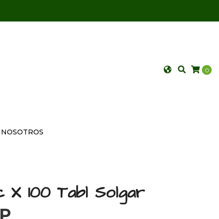
0
NOSOTROS
c X 100 Tabl Solgar
OP