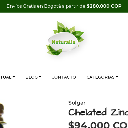
Envíos Gratis en Bogotá a partir de
$280.000 COP
RTUAL
BLOG
CONTACTO
CATEGORÍAS
Solgar
Chelated Zin
$94.000 C