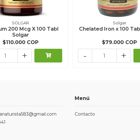
SOLGAR
Solgar
um 200 Mcg X 100 Tabl
Chelated Iron x 100 Tab
Solgar
$110.000 COP
$79.000 COP
+
-
+
Menú
ndanaturista583@gmail.com
Contacto
841