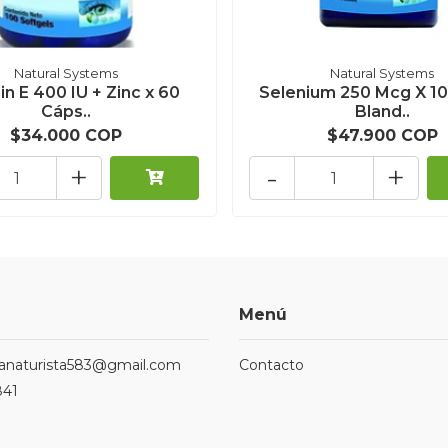
Natural Systems
Natural Systems
in E 400 IU + Zinc x 60
Selenium 250 Mcg X 1
Cáps..
Bland..
$34.000 COP
$47.900 COP
+
-
+
Menú
ndanaturista583@gmail.com
Contacto
841