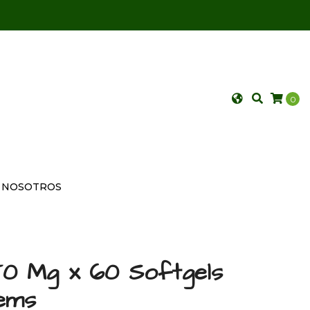
0
NOSOTROS
50 Mg x 60 Softgels
ems