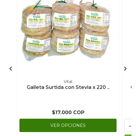
Vital
Galleta Surtida con Stevia x 220 ..
Ga
$17.000 COP
-
VER OPCIONES