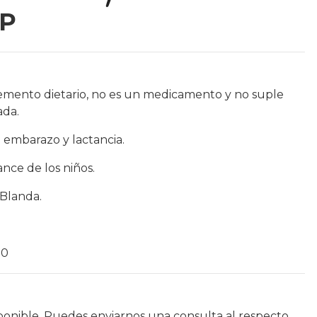
OP
emento dietario, no es un medicamento y no suple
ada.
 embarazo y lactancia.
nce de los niños.
 Blanda.
30
ponible. Puedes enviarnos una consulta al respecto.