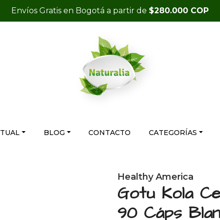
Envíos Gratis en Bogotá a partir de
$280.000 COP
RTUAL
BLOG
CONTACTO
CATEGORÍAS
Healthy America
Gotu Kola Ce
90 Cáps Blan