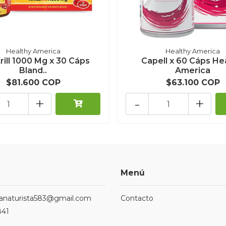
Healthy America
Healthy America
rill 1000 Mg x 30 Cáps
Capell x 60 Cáps He
Bland..
America
$81.600 COP
$63.100 COP
+
-
+
Menú
ndanaturista583@gmail.com
Contacto
841