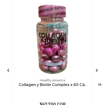
Healthy America
Collagen y Biotin Complex x 60 Cá..
Hyd
$67.700 COP