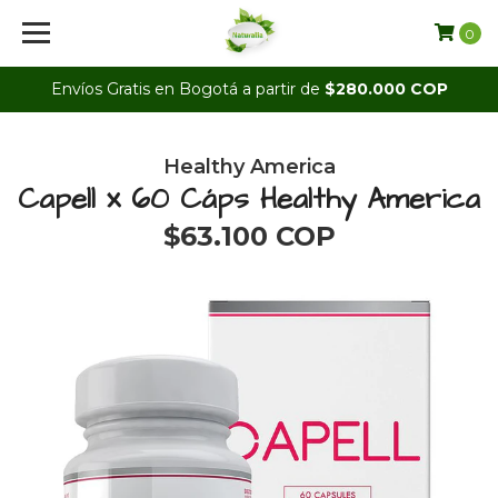
0
Envíos Gratis en Bogotá a partir de
$280.000 COP
Healthy America
Capell x 60 Cáps Healthy America
$63.100 COP