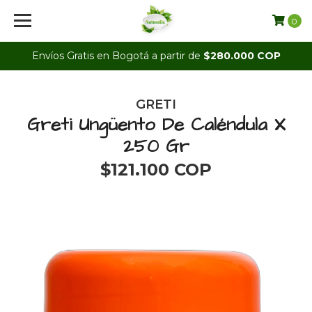
0
Envíos Gratis en Bogotá a partir de
$280.000 COP
GRETI
Greti Ungüento De Caléndula X
250 Gr
$121.100 COP