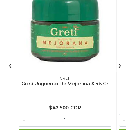
GRETI
Greti Ungüento De Mejorana X 45 Gr
$42.500 COP
-
+
-