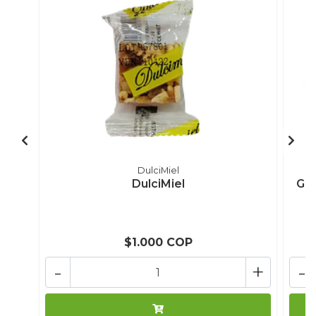
DulciMiel
DulciMiel
Gre
$1.000 COP
-
+
-