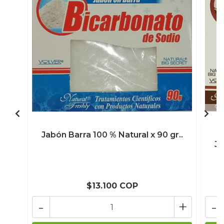
Jabón Barra 100 % Natural x 90 gr..
Ja
$13.100 COP
-
+
-