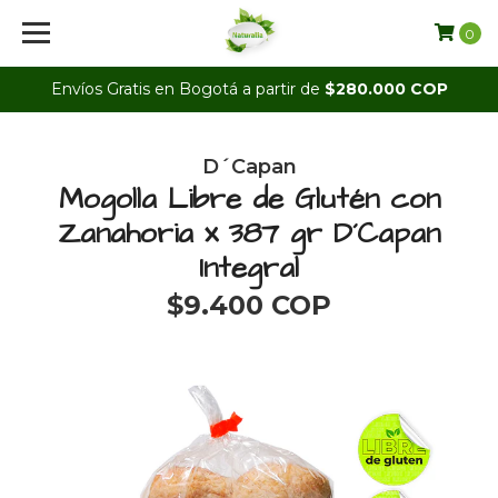
0
Envíos Gratis en Bogotá a partir de
$280.000 COP
D´Capan
Mogolla Libre de Glutén con
Zanahoria x 387 gr D´Capan
Integral
$9.400 COP