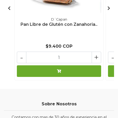
D´Capan
Pan Libre de Glutén con Zanahoria..
G
$9.400 COP
-
+
-
Sobre Nosotros
Contamos con mas de 30 años de experiencia en el