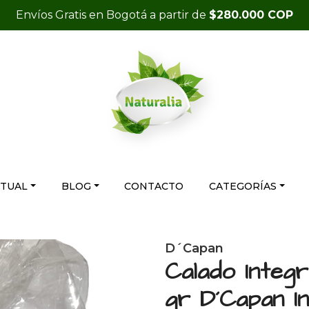
Envíos Gratis en Bogotá a partir de
$280.000 COP
RTUAL
BLOG
CONTACTO
CATEGORÍAS
D´Capan
Calado Integ
gr D´Capan In