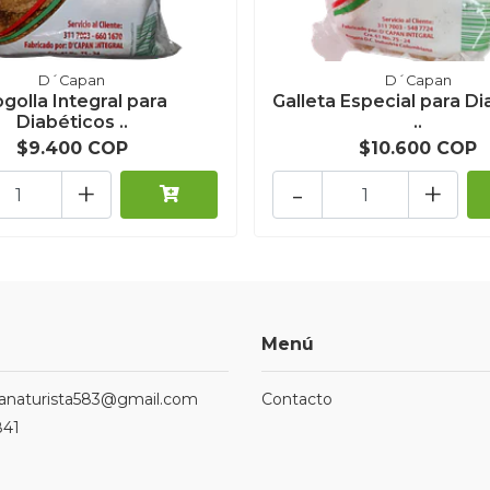
D´Capan
D´Capan
golla Integral para
Galleta Especial para D
Diabéticos ..
..
$9.400 COP
$10.600 COP
+
-
+
Menú
ndanaturista583@gmail.com
Contacto
841