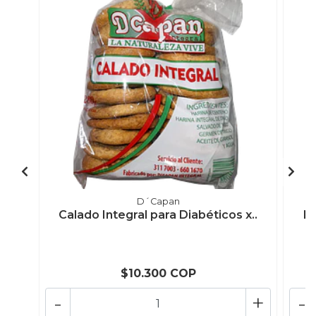
D´Capan
Calado Integral para Diabéticos x..
Mo
$10.300 COP
-
+
-