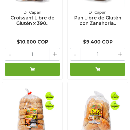
D´Capan
D´Capan
Croissant Libre de
Pan Libre de Glutén
Glutén x 390..
con Zanahoria..
$10.600 COP
$9.400 COP
-
+
-
+