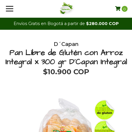
0
Envíos Gratis en Bogotá a partir de
$280.000 COP
D´Capan
Pan Libre de Glutén con Arroz
Integral x 300 gr D´Capan Integral
$10.900 COP