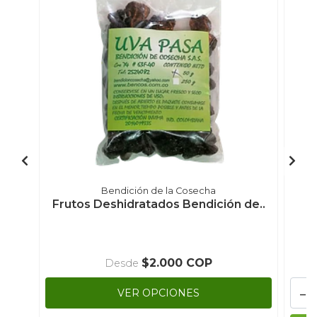
Bendición de la Cosecha
Frutos Deshidratados Bendición de..
T
$2.000 COP
Desde
-
VER OPCIONES