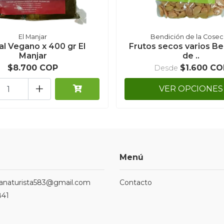
El Manjar
Bendición de la Cose
l Vegano x 400 gr El
Frutos secos varios Be
Manjar
de ..
$8.700 COP
$1.600 CO
Desde
+
VER OPCIONES
Menú
ndanaturista583@gmail.com
Contacto
841