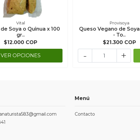
Vital
Provisoya
 de Soya o Quinua x 100
Queso Vegano de Soya 
gr..
- To..
$12.000 COP
$21.300 COP
-
+
VER OPCIONES
Menú
ndanaturista583@gmail.com
Contacto
841