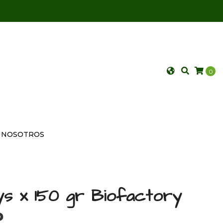
0
NOSOTROS
ys x 150 gr Biofactory
P