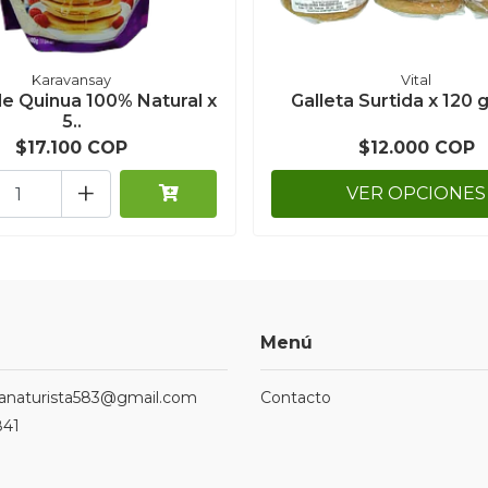
Karavansay
Vital
de Quinua 100% Natural x
Galleta Surtida x 120 g
5..
$17.100 COP
$12.000 COP
+
VER OPCIONES
Menú
ndanaturista583@gmail.com
Contacto
841