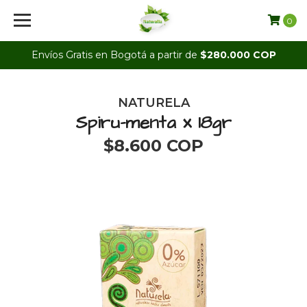
0
Envíos Gratis en Bogotá a partir de
$280.000 COP
NATURELA
Spiru-menta x 18gr
$8.600 COP