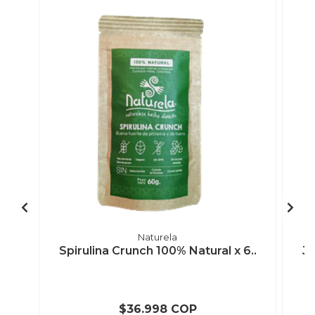
Naturela
Spirulina Crunch 100% Natural x 6..
Ju
$36.998 COP