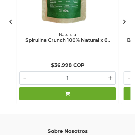
Naturela
Spirulina Crunch 100% Natural x 6..
B-1
$36.998 COP
-
+
-
Sobre Nosotros