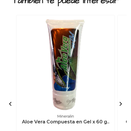
También te puede interesar
Mineralin
Aloe Vera Compuesta en Gel x 60 g..
Ge