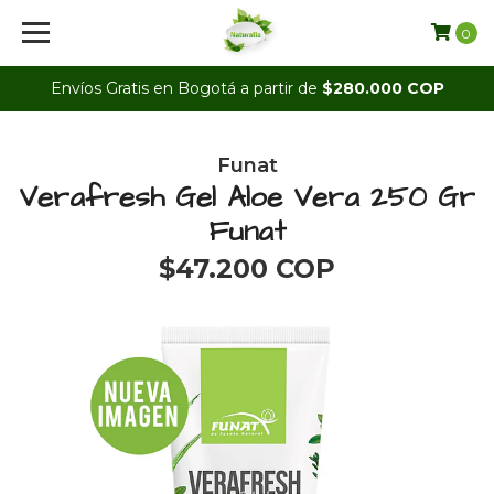
0
Envíos Gratis en Bogotá a partir de
$280.000 COP
Funat
Verafresh Gel Aloe Vera 250 Gr
Funat
$47.200 COP