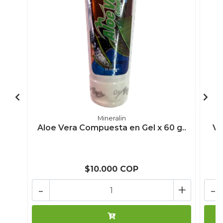
Mineralin
Aloe Vera Compuesta en Gel x 60 g..
Ve
$10.000 COP
-
+
-