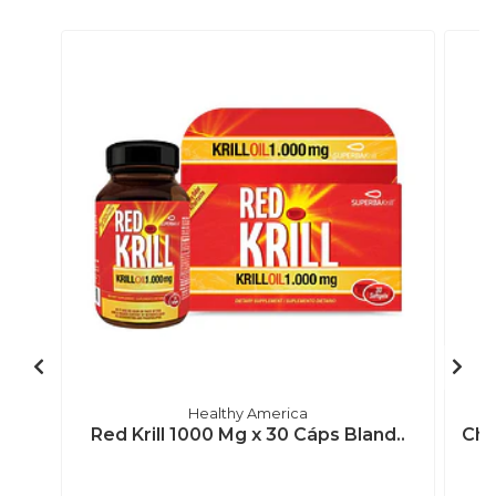
Healthy America
Red Krill 1000 Mg x 30 Cáps Bland..
Chr