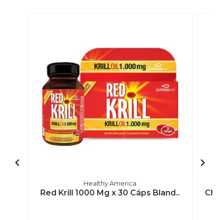
Healthy America
Red Krill 1000 Mg x 30 Cáps Bland..
Chr