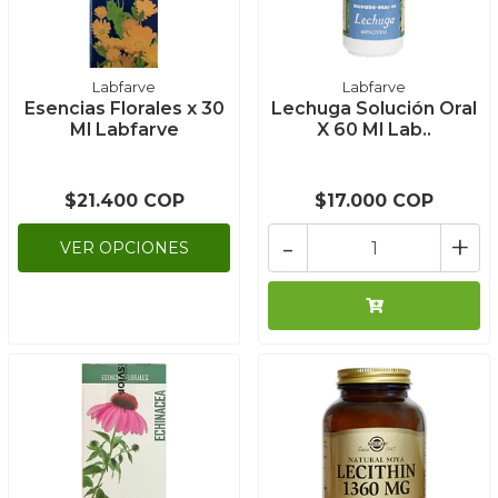
Labfarve
Labfarve
Esencias Florales x 30
Lechuga Solución Oral
Ml Labfarve
X 60 Ml Lab..
$21.400 COP
$17.000 COP
-
+
VER OPCIONES