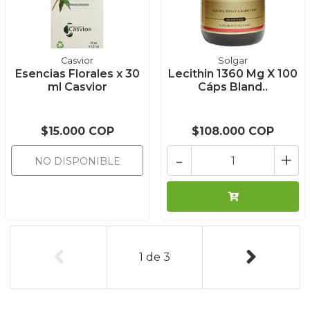
Casvior
Solgar
Esencias Florales x 30
Lecithin 1360 Mg X 100
ml Casvior
Cáps Bland..
$15.000 COP
$108.000 COP
-
+
NO DISPONIBLE
1
de
3