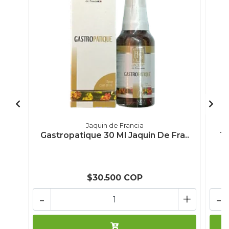
Jaquin de Francia
Gastropatique 30 Ml Jaquin De Fra..
Tr
$30.500 COP
-
+
-