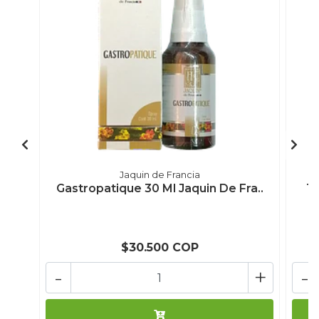
Jaquin de Francia
Gastropatique 30 Ml Jaquin De Fra..
Tr
$30.500 COP
-
+
-