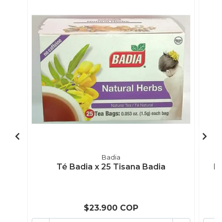
Badia
Té Badia x 25 Tisana Badia
Bo
$23.900 COP