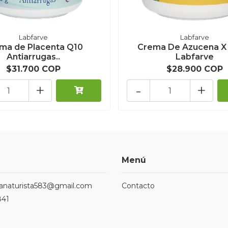
Labfarve
Labfarve
ma de Placenta Q10
Crema De Azucena X 
Antiarrugas..
Labfarve
$31.700 COP
$28.900 COP
+
-
+
Menú
ndanaturista583@gmail.com
Contacto
841