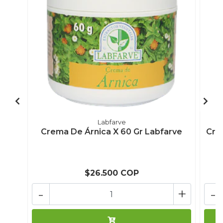
Labfarve
Crema De Árnica X 60 Gr Labfarve
Cre
$26.500 COP
-
+
-