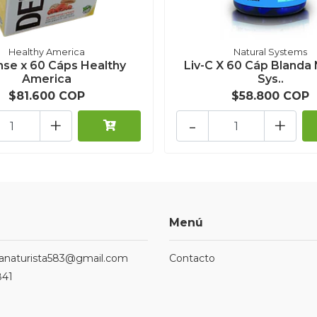
Healthy America
Natural Systems
se x 60 Cáps Healthy
Liv-C X 60 Cáp Blanda 
America
Sys..
$81.600 COP
$58.800 COP
+
-
+
Menú
ndanaturista583@gmail.com
Contacto
841