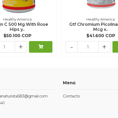
Healthy America
Healthy America
in C 500 Mg With Rose
Gtf Chromium Picolin
Hips y..
Mcg x..
$50.100 COP
$41.600 COP
+
-
+
Menú
ndanaturista583@gmail.com
Contacto
841