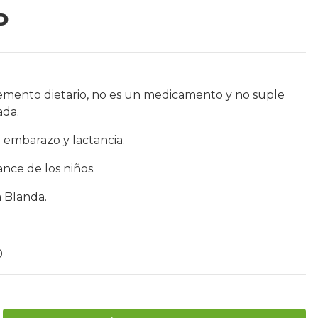
P
emento dietario, no es un medicamento y no suple
ada.
 embarazo y lactancia.
nce de los niños.
a Blanda.
0