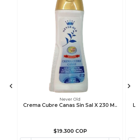
Never Old
Crema Cubre Canas Sin Sal X 230 M..
Lo
$19.300 COP