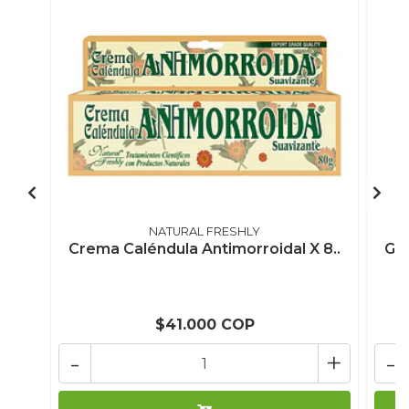
NATURAL FRESHLY
Crema Caléndula Antimorroidal X 8..
Gre
$41.000 COP
-
+
-