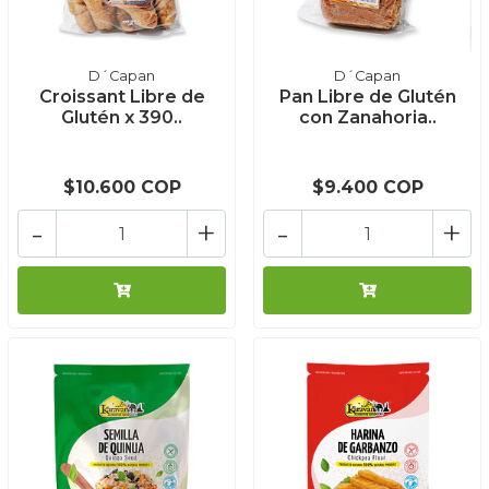
D´Capan
D´Capan
Croissant Libre de
Pan Libre de Glutén
Glutén x 390..
con Zanahoria..
$10.600 COP
$9.400 COP
-
+
-
+