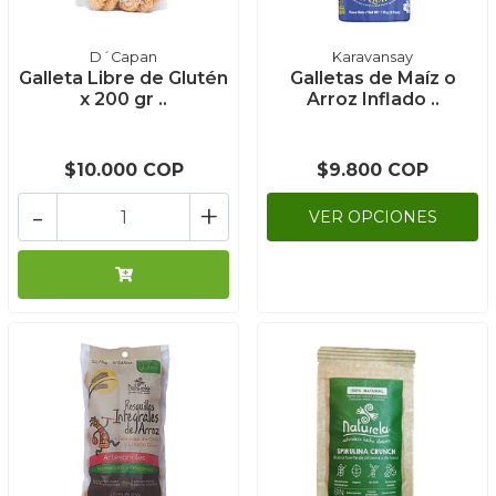
D´Capan
Karavansay
Galleta Libre de Glutén
Galletas de Maíz o
x 200 gr ..
Arroz Inflado ..
$10.000 COP
$9.800 COP
-
+
VER OPCIONES