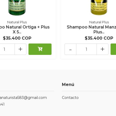
Natural Plus
Natural Plus
o Natural Ortiga + Plus
Shampoo Natural Manza
X 5..
Plus..
$35.400 COP
$35.400 COP
+
-
+
Menú
ndanaturista583@gmail.com
Contacto
841