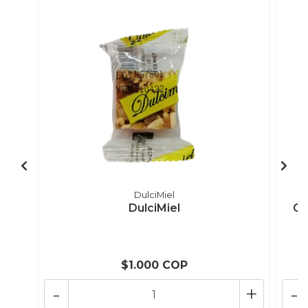
DulciMiel
DulciMiel
Go
$1.000 COP
-
+
-