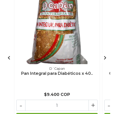
D´Capan
Pan Integral para Diabéticos x 40..
Ca
$9.400 COP
-
+
-